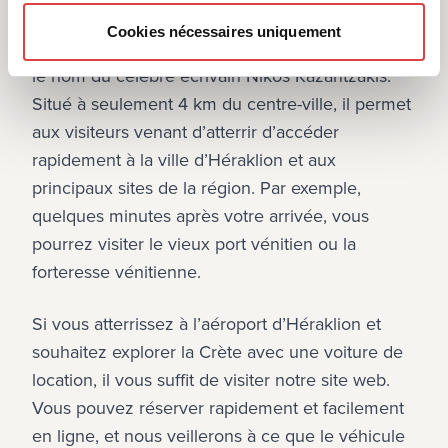
l’aéroport d’Héraklion
Cookies nécessaires uniquement
Le deuxième plus grand aéroport de Grèce porte 
le nom du célèbre écrivain Nikos Kazantzakis. 
Situé à seulement 4 km du centre-ville, il permet 
aux visiteurs venant d’atterrir d’accéder 
rapidement à la ville d’Héraklion et aux 
principaux sites de la région. Par exemple, 
quelques minutes après votre arrivée, vous 
pourrez visiter le vieux port vénitien ou la 
forteresse vénitienne.
Si vous atterrissez à l’aéroport d’Héraklion et 
souhaitez explorer la Crète avec une voiture de 
location, il vous suffit de visiter notre site web. 
Vous pouvez réserver rapidement et facilement 
en ligne, et nous veillerons à ce que le véhicule 