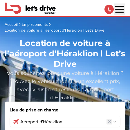
Accueil
Emplacements
Location de voiture à l’aéroport d’Héraklion | Let’s Drive
Location de voiture à
l’aéroport d’Héraklion | Let’s
Drive
Vous souhaitez louer une voiture à Héraklion ?
Trouvez le véhicule idéal à un excellent prix,
avec livraison et restitution à l’aéroport
d’Héraklion.
Lieu de prise en charge