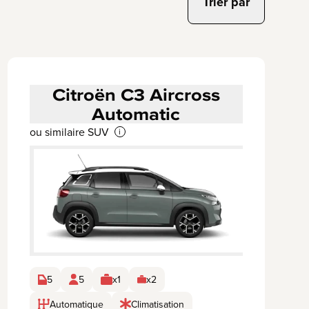
Trier par
Citroën C3 Aircross
Automatic
ou similaire SUV
i
5
5
x1
x2
Automatique
Climatisation