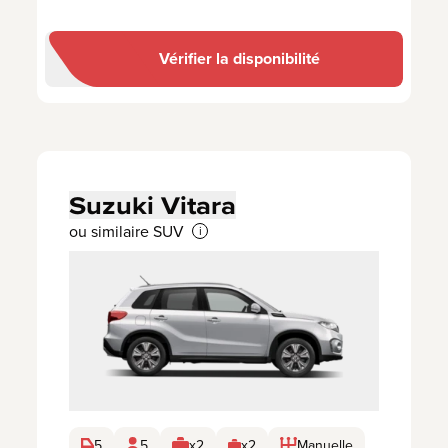
Vérifier la disponibilité
Suzuki Vitara
ou similaire SUV
i
5
5
x2
x2
Manuelle