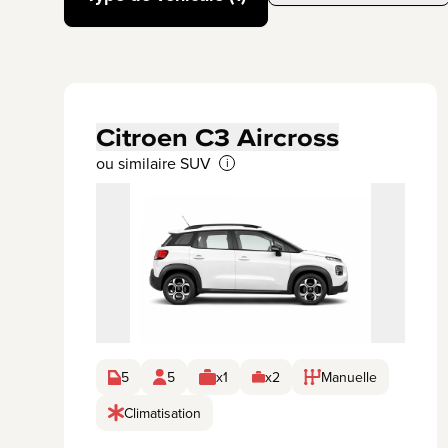
Citroen C3 Aircross
ou similaire SUV
i
5
5
x1
x2
Manuelle
Climatisation