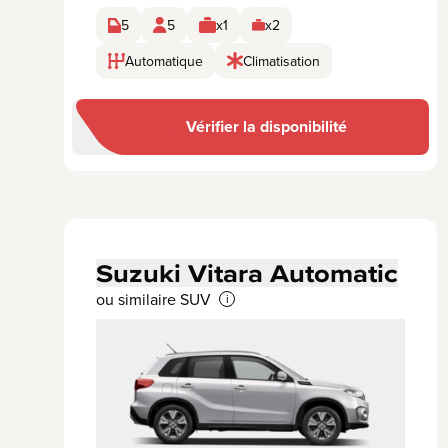
5
5
x1
x2
Automatique
Climatisation
Vérifier la disponibilité
Suzuki Vitara Automatic
ou similaire SUV
i