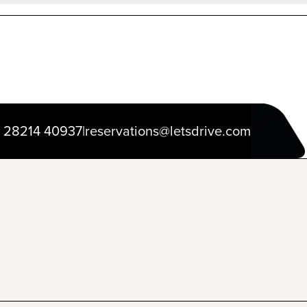
 28214 40937
|
reservations@letsdrive.com