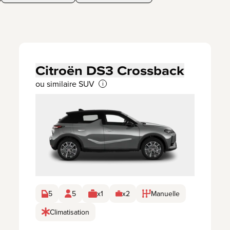
Citroën DS3 Crossback
ou similaire SUV
i
5
5
x1
x2
Manuelle
Climatisation