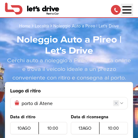
Home
Località
Noleggio Auto a Pireo | Let's Drive
Noleggio Auto a Pireo |
Let's Drive
Cerchi auto a noleggio a Pireo? Prenota online
e trova il veicolo ideale a un prezzo
conveniente con ritiro e consegna al porto.
Luogo di ritiro
Data di ritiro
Data di riconsegna
10
AGO
10
:
00
13
AGO
10
:
00