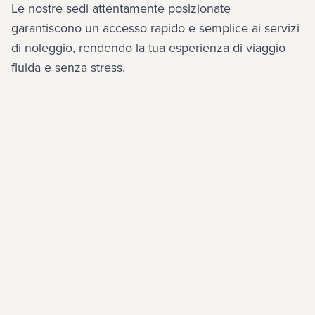
Le nostre sedi attentamente posizionate 
garantiscono un accesso rapido e semplice ai servizi 
di noleggio, rendendo la tua esperienza di viaggio 
fluida e senza stress.
Aeroporto
Aeroporto
Aeroporto
Aeroporto
Aeroporto
Aeroporto
Athens
Chania
Noleggio
Pireo
Porto
Souda
di Atene
di Chania
di
di Rodi
di
di
Downtown
auto
di
Heraklion
Salonicco
Santorini
all’aeroporto
Iraklio
di Corfù