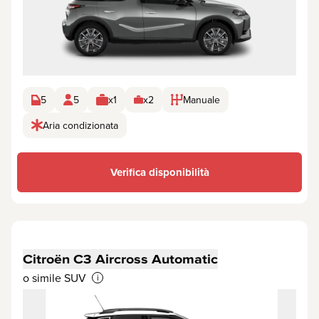
5
5
x1
x2
Manuale
Aria condizionata
Verifica disponibilità
Citroën C3 Aircross Automatic
o simile SUV
i