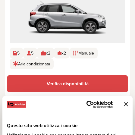
5
5
x2
x2
Manuale
Aria condizionata
Verifica disponibilità
Citroën C4 X
Questo sito web utilizza i cookie
o simile SUV
i