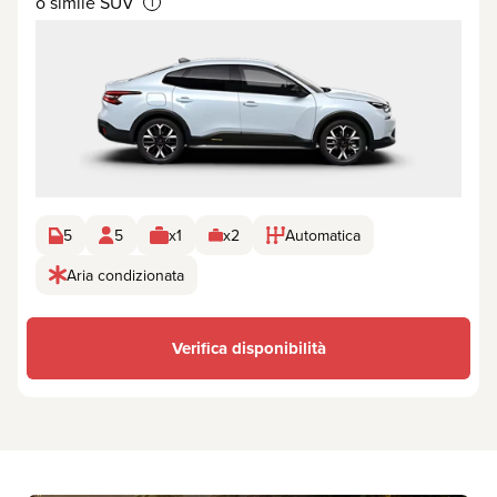
o simile SUV
i
5
5
x1
x2
Automatica
Aria condizionata
Verifica disponibilità