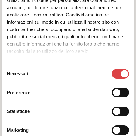
Utilizziamo i cookie per personalizzare contenuti ed
annunci, per fornire funzionalità dei social media e per
analizzare il nostro traffico. Condividiamo inoltre
informazioni sul modo in cui utilizza il nostro sito con i
nostri partner che si occupano di analisi dei dati web,
pubblicità e social media, i quali potrebbero combinarle
con altre informazioni che ha fornito loro o che hanno
raccolto dal suo utilizzo dei loro servizi.
5
5
x1
x2
Manuale
Selezione
Aria condizionata
Necessari
del
consenso
Verifica disponibilità
Preferenze
Statistiche
Suzuki Vitara Automatic
Marketing
o simile SUV
i