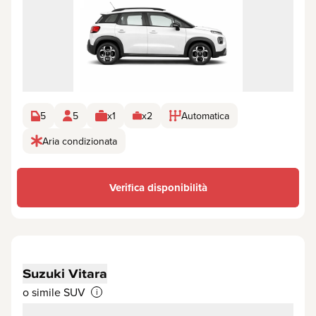
5
5
x1
x2
Automatica
Aria condizionata
Verifica disponibilità
Suzuki Vitara
o simile SUV
i