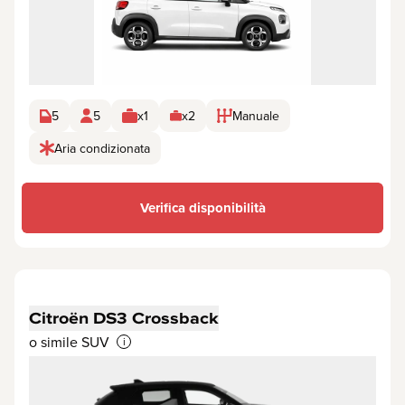
5
5
x1
x2
Manuale
Aria condizionata
Verifica disponibilità
Citroën DS3 Crossback
o simile SUV
i