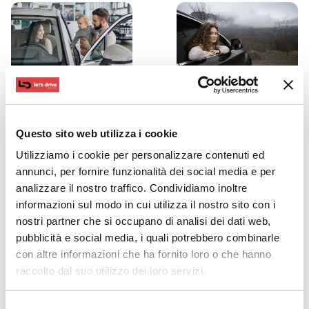
Ispirazioni
Ispirazioni
7 Seater
Driving in
Questo sito web utilizza i cookie
Cars: The
Fog:
Utilizziamo i cookie per personalizzare contenuti ed
annunci, per fornire funzionalità dei social media e per
Ideal Choice
Essential
analizzare il nostro traffico. Condividiamo inoltre
for Families
Tips to Stay
informazioni sul modo in cui utilizza il nostro sito con i
nostri partner che si occupano di analisi dei dati web,
and Travel
Safe on the
pubblicità e social media, i quali potrebbero combinarle
Road
Discover the best
con altre informazioni che ha fornito loro o che hanno
raccolto dal suo utilizzo dei loro servizi.
seven-seater cars for
Discover the ultimate
family vacations and
guide for driving in
Selezione