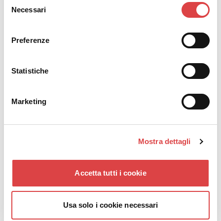
group trips. Spacious
fog. Learn essential
Necessari
del
SUVs and practical
safety tips, how to use
consenso
mini vans offer
fog lights correctly,
Preferenze
comfort, flexibility, and
and how to prepare
reliability.
your vehicle for safer
Statistiche
travel.
/
29/12/25
/
15/12/25
Marketing
Mostra dettagli
Accetta tutti i cookie
Usa solo i cookie necessari
Ispirazioni
Ispirazioni