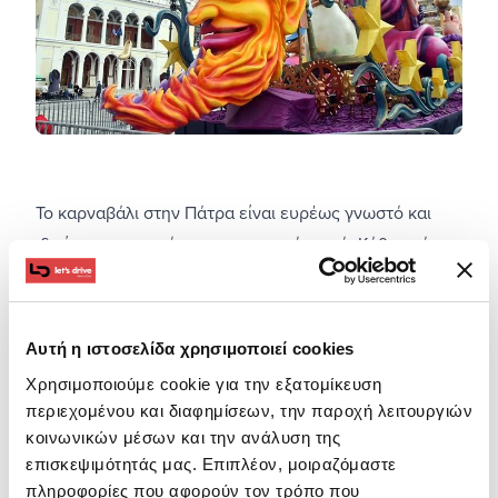
Το καρναβάλι στην Πάτρα είναι ευρέως γνωστό και
ιδιαίτερα αγαπητό στο πιο νεανικό κοινό. Κάθε χρόνο,
χιλιάδες επισκέπτες καταφθάνουν στην Πάτρα για να
πάρουν μέρος στο πιο φημισμένο ελληνικό καρναβάλι.
Κατά την περίοδο της αποκριάς στην Πάτρα στήνεται
Αυτή η ιστοσελίδα χρησιμοποιεί cookies
μια μεγάλη και ατέλειωτη γιορτή. Άρματα,
Χρησιμοποιούμε cookie για την εξατομίκευση
καρναβαλιστές και θεατές ξεχύνονται στους δρόμους
περιεχομένου και διαφημίσεων, την παροχή λειτουργιών
της πόλης και δημιουργούν ένα άκρως εορταστικό και
κοινωνικών μέσων και την ανάλυση της
διασκεδαστικό κλίμα.
επισκεψιμότητάς μας. Επιπλέον, μοιραζόμαστε
Αν είσαι από αυτούς που δεν έχουν ζήσει την εμπειρία
πληροφορίες που αφορούν τον τρόπο που