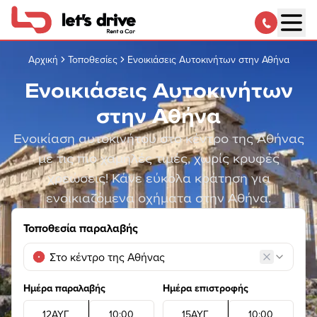
Αρχική
Τοποθεσίες
Ενοικιάσεις Αυτοκινήτων στην Αθήνα
Ενοικιάσεις Αυτοκινήτων
στην Αθήνα
Ενοικίαση αυτοκινήτου στο κέντρο της Αθήνας
με τις πιο χαμηλές τιμές, χωρίς κρυφές
χρεώσεις! Κάνε εύκολα κράτηση για
ενοικιαζόμενα οχήματα στην Αθήνα.
Τοποθεσία παραλαβής
Ημέρα παραλαβής
Ημέρα επιστροφής
12
ΑΥΓ
10
:
00
15
ΑΥΓ
10
:
00