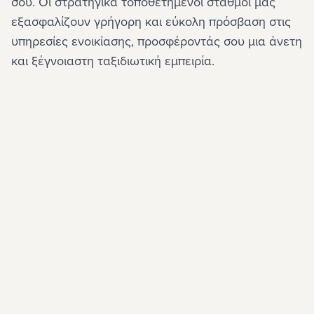
σου. Οι στρατηγικά τοποθετημένοι σταθμοί μας 
εξασφαλίζουν γρήγορη και εύκολη πρόσβαση στις 
υπηρεσίες ενοικίασης, προσφέροντάς σου μια άνετη 
και ξέγνοιαστη ταξιδιωτική εμπειρία.
Αεροδρόμιο
Αεροδρόμιο
Αεροδρόμιο
Αεροδρόμιο
Αεροδρόμιο
Αεροδρόμιο
Αεροδρόμιο
Κέντρο
Λιμάνι
Λιμάνι
Πειραιά
Χανιά
Αθήνας
Ηρακλείου
Θεσσαλονίκης
Κέρκυρας
Ρόδου
Σαντορίνης
Χανίων
Αθήνας
Ηρακλείου
Σούδας