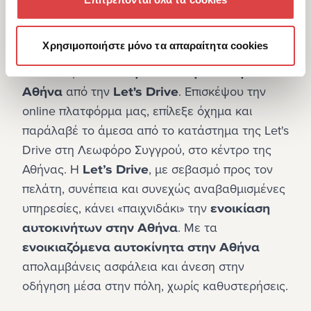
επαγγελματικούς λόγους ή λόγους αναψυχής, 
θα χρειαστείς ένα αξιόπιστο μεταφορικό μέσο. 
Χρησιμοποιήστε μόνο τα απαραίτητα cookies
Λύσε εύκολα το ζήτημα της μετακίνησης, 
κάνοντας 
ενοικίαση αυτοκινήτου στην 
Αθήνα
 από την 
Let's Drive
. Επισκέψου την 
online πλατφόρμα μας, επίλεξε όχημα και 
παράλαβέ το άμεσα από το κατάστημα της Let's 
Drive στη Λεωφόρο Συγγρού, στο κέντρο της 
Αθήνας. Η 
Let’s Drive
, με σεβασμό προς τον 
πελάτη, συνέπεια και συνεχώς αναβαθμισμένες 
υπηρεσίες, κάνει «παιχνιδάκι» την 
ενοικίαση 
αυτοκινήτων στην Αθήνα
. Με τα 
ενοικιαζόμενα αυτοκίνητα στην Αθήνα
απολαμβάνεις ασφάλεια και άνεση στην 
οδήγηση μέσα στην πόλη, χωρίς καθυστερήσεις.