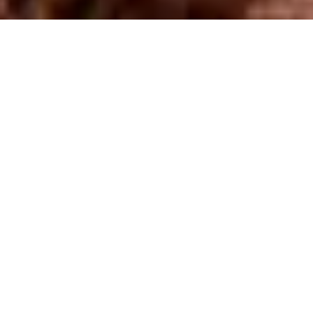
Επικοινωνία,
Let's Drive
Χρειάζεστε βοήθεια με την κράτησή σας ή 
έχετε κάποια ερώτηση;
Καλέστε μας
+30 2821 440937
Email
reservations@letsdrive.gr