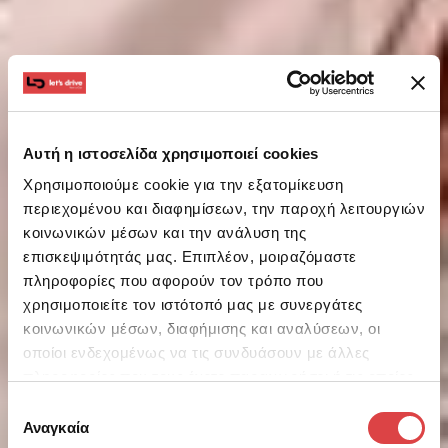
Αυτή η ιστοσελίδα χρησιμοποιεί cookies
Χρησιμοποιούμε cookie για την εξατομίκευση
περιεχομένου και διαφημίσεων, την παροχή λειτουργιών
κοινωνικών μέσων και την ανάλυση της
επισκεψιμότητάς μας. Επιπλέον, μοιραζόμαστε
πληροφορίες που αφορούν τον τρόπο που
χρησιμοποιείτε τον ιστότοπό μας με συνεργάτες
κοινωνικών μέσων, διαφήμισης και αναλύσεων, οι
οποίοι ενδεχομένως να τις συνδυάσουν με άλλες
πληροφορίες που τους έχετε παραχωρήσει ή τις οποίες
έχουν συλλέξει σε σχέση με την από μέρους σας χρήση
Επιλογή
των υπηρεσιών τους.
Αναγκαία
συγκατάθεσης