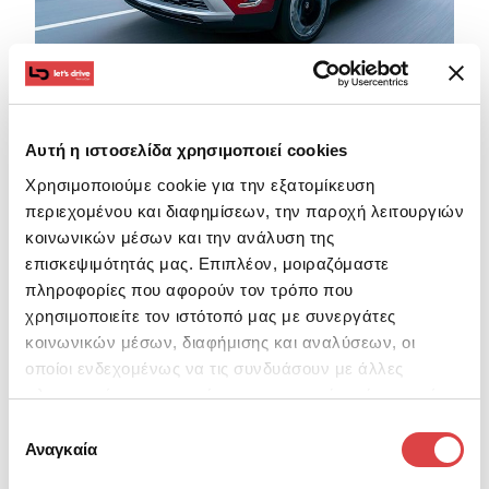
Αυτή η ιστοσελίδα χρησιμοποιεί cookies
Το πιο σημαντικό κομμάτι ενός αυτοκινήτου είναι ο
Χρησιμοποιούμε cookie για την εξατομίκευση
περιεχομένου και διαφημίσεων, την παροχή λειτουργιών
κινητήρας του. Με έναν δυνατό κινητήρα θα
κοινωνικών μέσων και την ανάλυση της
μπορέσεις να ταξιδέψεις τόσο κοντά όσο και μακριά
επισκεψιμότητάς μας. Επιπλέον, μοιραζόμαστε
με αξιοπιστία και χωρίς άγχος. Εδώ, μπορείς να
πληροφορίες που αφορούν τον τρόπο που
επιλέξεις ένα μοντέλο όπως το ανανεωμένο και
χρησιμοποιείτε τον ιστότοπό μας με συνεργάτες
στιβαρό
Opel Crossland
για να μετακινηθείς άνετα
κοινωνικών μέσων, διαφήμισης και αναλύσεων, οι
οποίοι ενδεχομένως να τις συνδυάσουν με άλλες
εντός και εκτός πόλης με ακρίβεια και ασφάλεια.
πληροφορίες που τους έχετε παραχωρήσει ή τις οποίες
Αθόρυβη κύλιση στο δρόμο
έχουν συλλέξει σε σχέση με την από μέρους σας χρήση
Επιλογή
των υπηρεσιών τους.
Αναγκαία
συγκατάθεσης