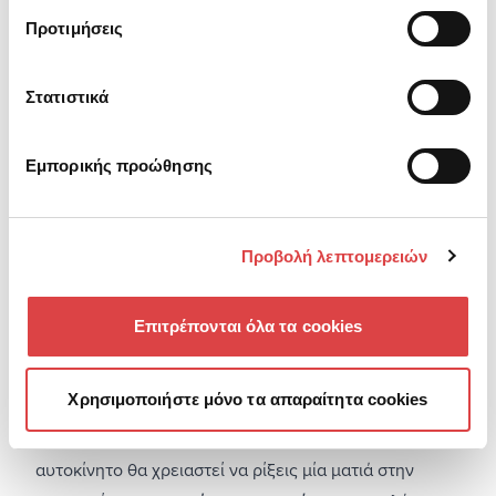
Προτιμήσεις
Στατιστικά
Εμπορικής προώθησης
Προβολή λεπτομερειών
Σε ένα μεγάλο road trip είμαστε σίγουροι ότι θα
Επιτρέπονται όλα τα cookies
συναντήσεις λίγο απ’ όλα. Καλοστρωμένους δρόμους,
επαρχιακές οδούς, λακκούβες, περίεργες ανηφόρες
Χρησιμοποιήστε μόνο τα απαραίτητα cookies
και απότομες κατηφόρες. Για να αποφύγεις τυχόν
κινδύνους και να απολαύσεις ένα ομαλό ταξίδι με το
αυτοκίνητο θα χρειαστεί να ρίξεις μία ματιά στην