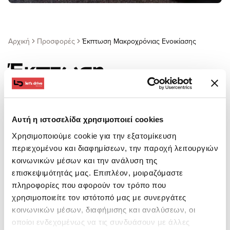
Αρχική
Προσφορές
Έκπτωση Μακροχρόνιας Ενοικίασης
Έκπτωση
Μακροχρόνιας
Αυτή η ιστοσελίδα χρησιμοποιεί cookies
Ενοικίασης
Χρησιμοποιούμε cookie για την εξατομίκευση
περιεχομένου και διαφημίσεων, την παροχή λειτουργιών
κοινωνικών μέσων και την ανάλυση της
Κάντε κράτηση για ένα μήνα ή περισσότερο και
επισκεψιμότητάς μας. Επιπλέον, μοιραζόμαστε
εξοικονομήστε έως και 10%. Η καλύτερη αξία για
πληροφορίες που αφορούν τον τρόπο που
παρατεταμένη διαμονή!
χρησιμοποιείτε τον ιστότοπό μας με συνεργάτες
κοινωνικών μέσων, διαφήμισης και αναλύσεων, οι
οποίοι ενδεχομένως να τις συνδυάσουν με άλλες