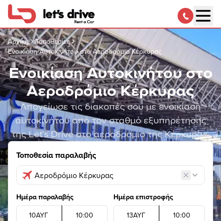
Αρχική
Τοποθεσίες
Ενοικίαση Αυτοκινήτου στο Αεροδρόμιο Κέρκυρας
Ενοικίαση Αυτοκινήτου στο
Αεροδρόμιο Κέρκυρας
Απογείωσε τις διακοπές σου με ενοικίαση
αυτοκινήτου από τον σταθμό εξυπηρέτησης
της Let's Drive στο αεροδρόμιο της Κέρκυρας.
Τοποθεσία παραλαβής
Ημέρα παραλαβής
Ημέρα επιστροφής
10
ΑΥΓ
10
:
00
13
ΑΥΓ
10
:
00