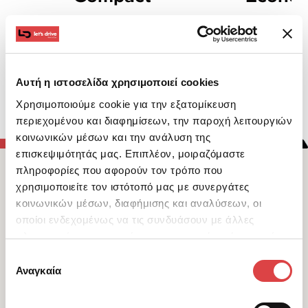
Αυτή η ιστοσελίδα χρησιμοποιεί cookies
Δείτε όλο τον Στόλο
Χρησιμοποιούμε cookie για την εξατομίκευση
περιεχομένου και διαφημίσεων, την παροχή λειτουργιών
κοινωνικών μέσων και την ανάλυση της
επισκεψιμότητάς μας. Επιπλέον, μοιραζόμαστε
πληροφορίες που αφορούν τον τρόπο που
Ενοικίαση Αυτοκινήτου στο
χρησιμοποιείτε τον ιστότοπό μας με συνεργάτες
Αεροδρόμιο Κέρκυρας
κοινωνικών μέσων, διαφήμισης και αναλύσεων, οι
οποίοι ενδεχομένως να τις συνδυάσουν με άλλες
Απογείωσε τις διακοπές σου με ενοικίαση 
πληροφορίες που τους έχετε παραχωρήσει ή τις οποίες
αυτοκινήτου από τον σταθμό εξυπηρέτησης της 
έχουν συλλέξει σε σχέση με την από μέρους σας χρήση
Επιλογή
Let's Drive
 στο 
αεροδρόμιο της Κέρκυρας
. 
των υπηρεσιών τους.
Αναγκαία
συγκατάθεσης
Εξερεύνησε χωριά, παραλίες και αξιοθέατα 
χωρίς να περιορίζεσαι από τις τοπικές 