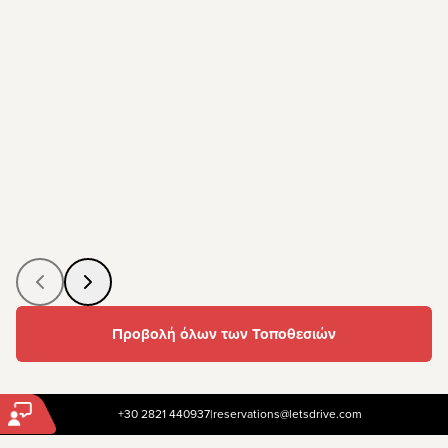
Προβολή όλων των Τοποθεσιών
+30 2821 440937
|
reservations@letsdrive.com