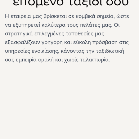
επόμενο ταξίδι σου
Η εταιρεία μας βρίσκεται σε κομβικά σημεία, ώστε 
να εξυπηρετεί καλύτερα τους πελάτες μας. Οι 
στρατηγικά επιλεγμένες τοποθεσίες μας 
εξασφαλίζουν γρήγορη και εύκολη πρόσβαση στις 
υπηρεσίες ενοικίασης, κάνοντας την ταξιδιωτική 
σας εμπειρία ομαλή και χωρίς ταλαιπωρία.
Αεροδρόμιο
Αεροδρόμιο
Αεροδρόμιο
Αεροδρόμιο
Αεροδρόμιο
Αεροδρόμιο
Αεροδρόμιο
Κέντρο
Λιμάνι
Λιμάνι
Πειραιά
Χανιά
Αθήνας
Ηρακλείου
Θεσσαλονίκης
Κέρκυρας
Ρόδου
Σαντορίνης
Χανίων
Αθήνας
Ηρακλείου
Σούδας