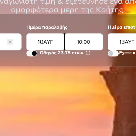
ναγώνιστη τιμή & εξερεύνησε ένα απ
ομορφότερα μέρη της Κρήτης.
Ημέρα παραλαβής
Ημέρα επισ
10
13
ΑΥΓ
10
:
00
ΑΥΓ
Οδηγός 23-75 ετών
Έχετε 