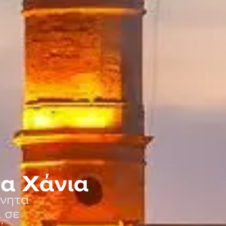
τα Χάνια
ίνητα
α σε