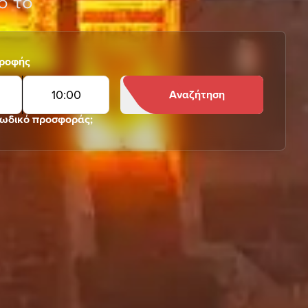
ό το
τροφής
10
:
00
Αναζήτηση
κωδικό προσφοράς;