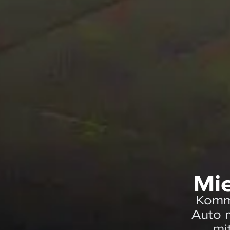
Mie
Komme
Auto 
mi