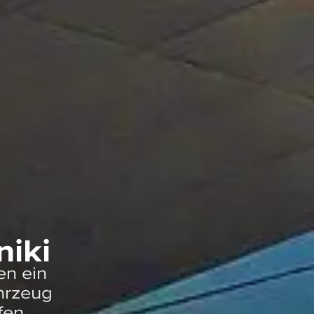
niki
en ein
hrzeug
fen