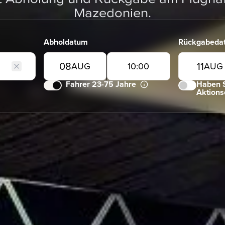
Mazedonien.
Abholdatum
Rückgabeda
08
11
AUG
10
:
00
AUG
Fahrer 23-75 Jahre
Haben S
Aktions