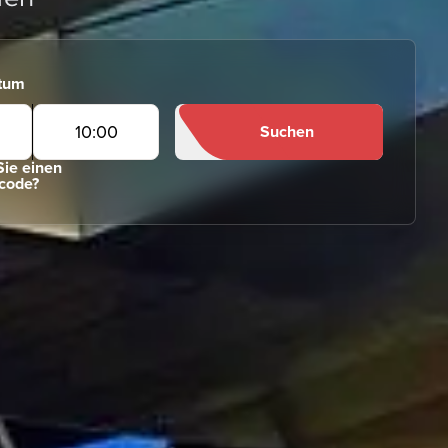
tum
10
:
00
Suchen
ie einen
code?