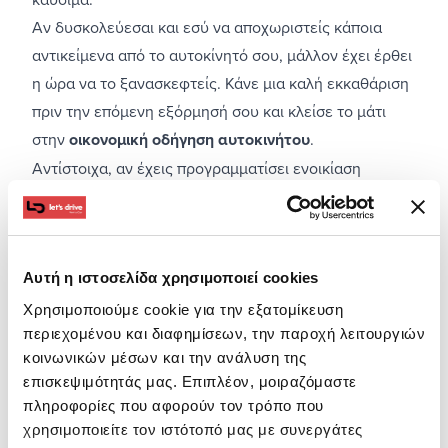
Αν δυσκολεύεσαι και εσύ να αποχωριστείς κάποια
αντικείμενα από το αυτοκίνητό σου, μάλλον έχει έρθει
η ώρα να το ξανασκεφτείς. Κάνε μια καλή εκκαθάριση
πριν την επόμενη εξόρμησή σου και κλείσε το μάτι
στην
οικονομική οδήγηση αυτοκινήτου
.
Αντίστοιχα, αν έχεις προγραμματίσει ενοικίαση
αυτοκινήτου φρόντισε να πάρεις μαζί σου μόνο τα
απαραίτητα, έτσι ώστε να διατηρήσεις το αυτοκίνητό
σου ελαφρύ και άνετο.
Αυτή η ιστοσελίδα χρησιμοποιεί cookies
Διάλεξε δρόμους με λιγότερη κίνηση
Χρησιμοποιούμε cookie για την εξατομίκευση
περιεχομένου και διαφημίσεων, την παροχή λειτουργιών
κοινωνικών μέσων και την ανάλυση της
επισκεψιμότητάς μας. Επιπλέον, μοιραζόμαστε
πληροφορίες που αφορούν τον τρόπο που
χρησιμοποιείτε τον ιστότοπό μας με συνεργάτες