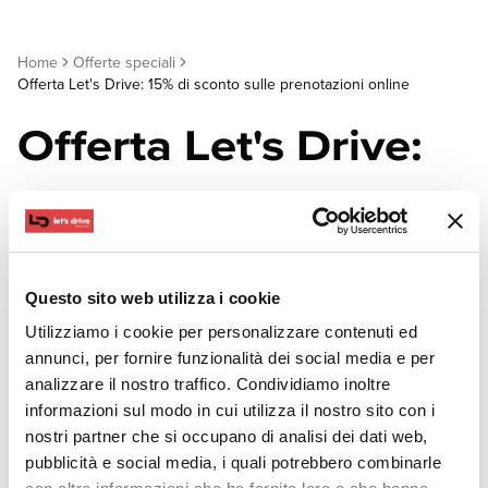
Home
Offerte speciali
Offerta Let's Drive: 15% di sconto sulle prenotazioni online
Offerta Let's Drive:
15% di sconto sulle
prenotazioni online
Questo sito web utilizza i cookie
Utilizziamo i cookie per personalizzare contenuti ed
Approfitta dell’offerta Let's Drive con fino al 15% di
annunci, per fornire funzionalità dei social media e per
sconto sulle prenotazioni online. Prenota ora con
analizzare il nostro traffico. Condividiamo inoltre
Let's Drive
informazioni sul modo in cui utilizza il nostro sito con i
nostri partner che si occupano di analisi dei dati web,
pubblicità e social media, i quali potrebbero combinarle
Noleggia un’auto